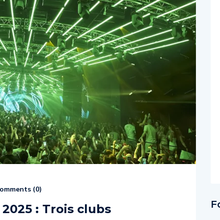
omments (
0
)
F
2025 : Trois clubs