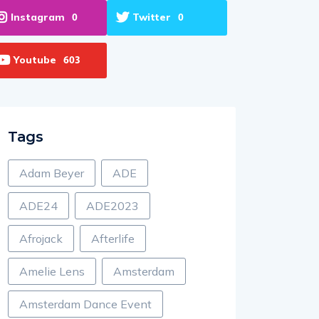
Instagram
Twitter
0
0
Youtube
603
Tags
Adam Beyer
ADE
ADE24
ADE2023
Afrojack
Afterlife
Amelie Lens
Amsterdam
Amsterdam Dance Event