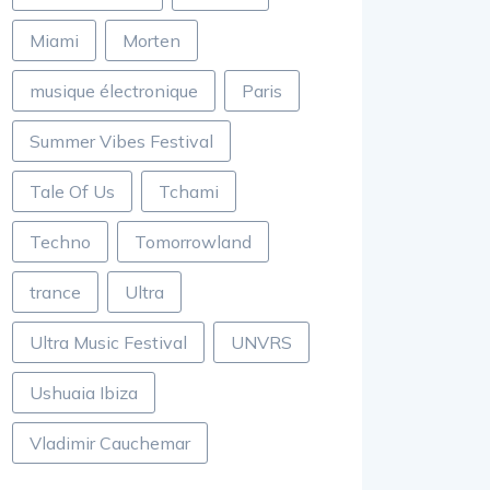
Miami
Morten
musique électronique
Paris
Summer Vibes Festival
Tale Of Us
Tchami
Techno
Tomorrowland
trance
Ultra
Ultra Music Festival
UNVRS
Ushuaia Ibiza
Vladimir Cauchemar