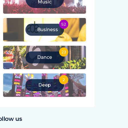
Music
52
Business
23
Dance
2
Deep
ollow us