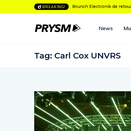
Brunch Electronik de retour à Bordeaux
L’Amnesia Ibiza fête se
BREAKING!
programme des soirées
News
Mu
Tag:
Carl Cox UNVRS