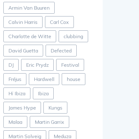
Armin Van Buuren
Calvin Harris
Carl Cox
Charlotte de Witte
clubbing
David Guetta
Defected
DJ
Eric Prydz
Festival
Fréjus
Hardwell
house
Hï Ibiza
Ibiza
James Hype
Kungs
Malaa
Martin Garrix
Martin Solveig
Meduza