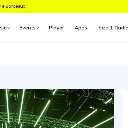
s 50 ans : le
 d’ouverture
sic
Events
Player
Apps
Ibiza 1 Radi