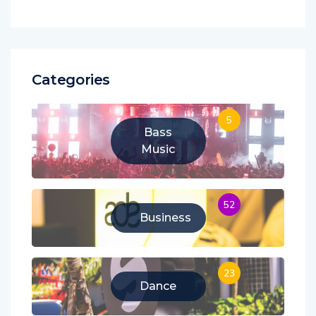
Categories
5
Bass
Music
52
Business
23
Dance