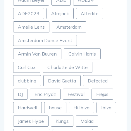
Adam Beyer
ADE
ADE24
ADE2023
Afrojack
Afterlife
Amelie Lens
Amsterdam
Amsterdam Dance Event
Armin Van Buuren
Calvin Harris
Carl Cox
Charlotte de Witte
clubbing
David Guetta
Defected
DJ
Eric Prydz
Festival
Fréjus
Hardwell
house
Hï Ibiza
Ibiza
James Hype
Kungs
Malaa