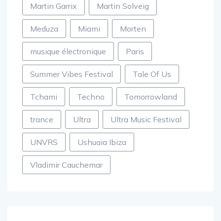
Martin Garrix
Martin Solveig
Meduza
Miami
Morten
musique électronique
Paris
Summer Vibes Festival
Tale Of Us
Tchami
Techno
Tomorrowland
trance
Ultra
Ultra Music Festival
UNVRS
Ushuaia Ibiza
Vladimir Cauchemar