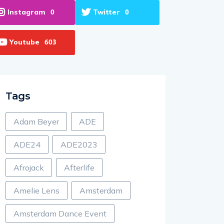
Instagram
Twitter
0
0
Youtube
603
Tags
Adam Beyer
ADE
ADE24
ADE2023
Afrojack
Afterlife
Amelie Lens
Amsterdam
Amsterdam Dance Event