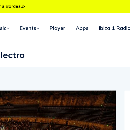
s 50 ans : le
 d’ouverture
sic
Events
Player
Apps
Ibiza 1 Radi
lectro