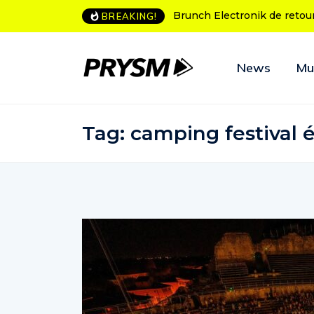
Brunch Electronik de retour à Bordeaux
L’Amnesia Ibiza fête se
BREAKING!
programme des soirées
News
Mu
Tag:
camping festival é