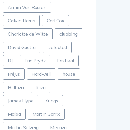
Armin Van Buuren
Calvin Harris
Carl Cox
Charlotte de Witte
clubbing
David Guetta
Defected
DJ
Eric Prydz
Festival
Fréjus
Hardwell
house
Hï Ibiza
Ibiza
James Hype
Kungs
Malaa
Martin Garrix
Martin Solveig
Meduza