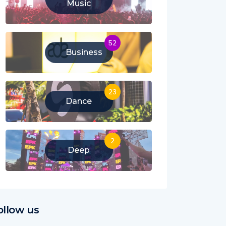
Music
52
Business
23
Dance
2
Deep
ollow us