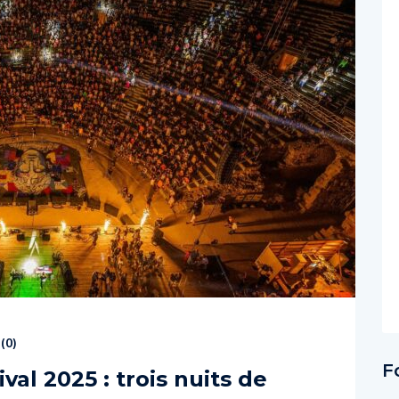
(
0
)
F
ival 2025 : trois nuits de