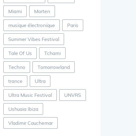
Miami
Morten
musique électronique
Paris
Summer Vibes Festival
Tale Of Us
Tchami
Techno
Tomorrowland
trance
Ultra
Ultra Music Festival
UNVRS
Ushuaia Ibiza
Vladimir Cauchemar