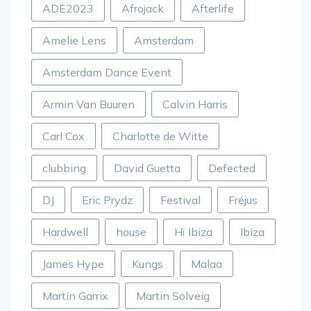
ADE2023
Afrojack
Afterlife
Amelie Lens
Amsterdam
Amsterdam Dance Event
Armin Van Buuren
Calvin Harris
Carl Cox
Charlotte de Witte
clubbing
David Guetta
Defected
DJ
Eric Prydz
Festival
Fréjus
Hardwell
house
Hï Ibiza
Ibiza
James Hype
Kungs
Malaa
Martin Garrix
Martin Solveig