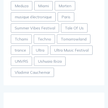
Meduza
Miami
Morten
musique électronique
Paris
Summer Vibes Festival
Tale Of Us
Tchami
Techno
Tomorrowland
trance
Ultra
Ultra Music Festival
UNVRS
Ushuaia Ibiza
Vladimir Cauchemar