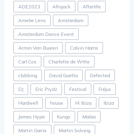
ADE2023
Afrojack
Afterlife
Amelie Lens
Amsterdam
Amsterdam Dance Event
Armin Van Buuren
Calvin Harris
Carl Cox
Charlotte de Witte
clubbing
David Guetta
Defected
DJ
Eric Prydz
Festival
Fréjus
Hardwell
house
Hï Ibiza
Ibiza
James Hype
Kungs
Malaa
Martin Garrix
Martin Solveig