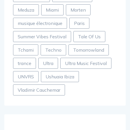
Meduza
Miami
Morten
musique électronique
Paris
Summer Vibes Festival
Tale Of Us
Tchami
Techno
Tomorrowland
trance
Ultra
Ultra Music Festival
UNVRS
Ushuaia Ibiza
Vladimir Cauchemar