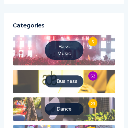
Categories
5
Bass
Music
52
Business
23
Dance