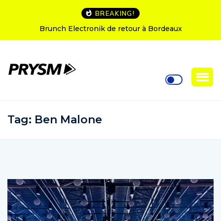
BREAKING!
lectronik de retour à Bordeaux
L’Amnesia Ibiza fê
so
Tag:
Ben Malone