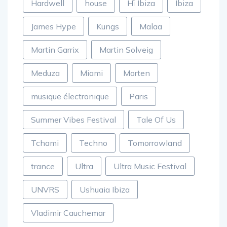
Hardwell
house
Hï Ibiza
Ibiza
James Hype
Kungs
Malaa
Martin Garrix
Martin Solveig
Meduza
Miami
Morten
musique électronique
Paris
Summer Vibes Festival
Tale Of Us
Tchami
Techno
Tomorrowland
trance
Ultra
Ultra Music Festival
UNVRS
Ushuaia Ibiza
Vladimir Cauchemar