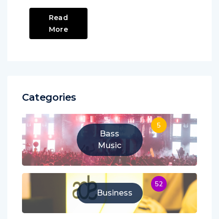
Read
More
Categories
5
Bass
Music
52
Business