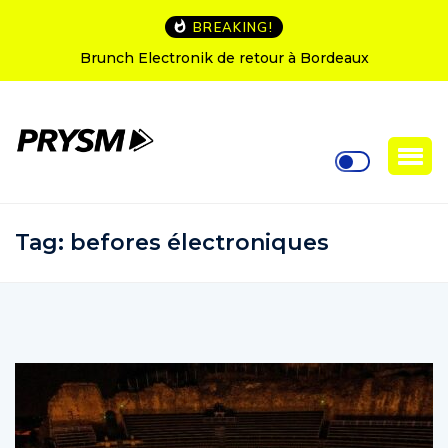
BREAKING!
rdeaux
L’Amnesia Ibiza fête ses 50 ans : le progr
soirées d’ouverture
Tag:
befores électroniques