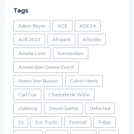
Tags
Adam Beyer
ADE
ADE24
ADE2023
Afrojack
Afterlife
Amelie Lens
Amsterdam
Amsterdam Dance Event
Armin Van Buuren
Calvin Harris
Carl Cox
Charlotte de Witte
clubbing
David Guetta
Defected
DJ
Eric Prydz
Festival
Fréjus