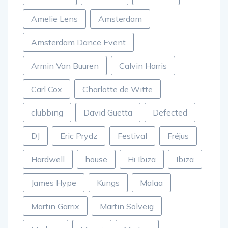
Amelie Lens
Amsterdam
Amsterdam Dance Event
Armin Van Buuren
Calvin Harris
Carl Cox
Charlotte de Witte
clubbing
David Guetta
Defected
DJ
Eric Prydz
Festival
Fréjus
Hardwell
house
Hï Ibiza
Ibiza
James Hype
Kungs
Malaa
Martin Garrix
Martin Solveig