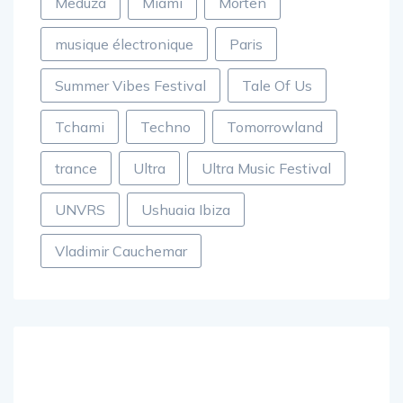
Meduza
Miami
Morten
musique électronique
Paris
Summer Vibes Festival
Tale Of Us
Tchami
Techno
Tomorrowland
trance
Ultra
Ultra Music Festival
UNVRS
Ushuaia Ibiza
Vladimir Cauchemar