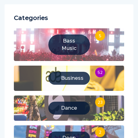
Categories
5
Bass
Music
52
Business
23
Dance
2
Deep