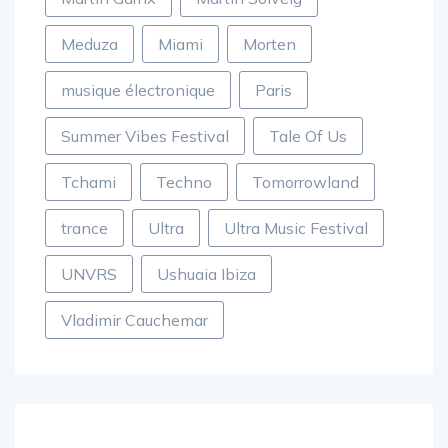
Meduza
Miami
Morten
musique électronique
Paris
Summer Vibes Festival
Tale Of Us
Tchami
Techno
Tomorrowland
trance
Ultra
Ultra Music Festival
UNVRS
Ushuaia Ibiza
Vladimir Cauchemar