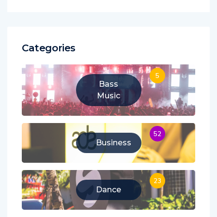
Categories
5
Bass
Music
52
Business
23
Dance