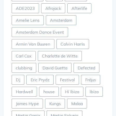
ADE2023
Afrojack
Afterlife
Amelie Lens
Amsterdam
Amsterdam Dance Event
Armin Van Buuren
Calvin Harris
Carl Cox
Charlotte de Witte
clubbing
David Guetta
Defected
DJ
Eric Prydz
Festival
Fréjus
Hardwell
house
Hï Ibiza
Ibiza
James Hype
Kungs
Malaa
Martin Garrix
Martin Solveig