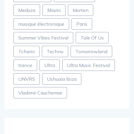
Meduza
Miami
Morten
musique électronique
Paris
Summer Vibes Festival
Tale Of Us
Tchami
Techno
Tomorrowland
trance
Ultra
Ultra Music Festival
UNVRS
Ushuaia Ibiza
Vladimir Cauchemar