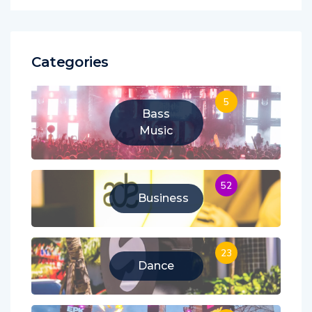
Categories
5
Bass
Music
52
Business
23
Dance