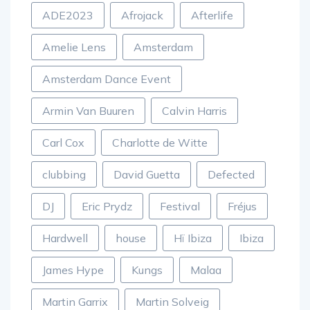
ADE2023
Afrojack
Afterlife
Amelie Lens
Amsterdam
Amsterdam Dance Event
Armin Van Buuren
Calvin Harris
Carl Cox
Charlotte de Witte
clubbing
David Guetta
Defected
DJ
Eric Prydz
Festival
Fréjus
Hardwell
house
Hï Ibiza
Ibiza
James Hype
Kungs
Malaa
Martin Garrix
Martin Solveig