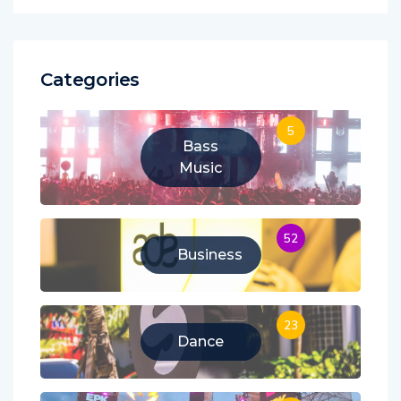
Categories
5
Bass
Music
52
Business
23
Dance