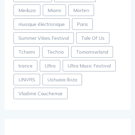
Meduza
Miami
Morten
musique électronique
Paris
Summer Vibes Festival
Tale Of Us
Tchami
Techno
Tomorrowland
trance
Ultra
Ultra Music Festival
UNVRS
Ushuaia Ibiza
Vladimir Cauchemar