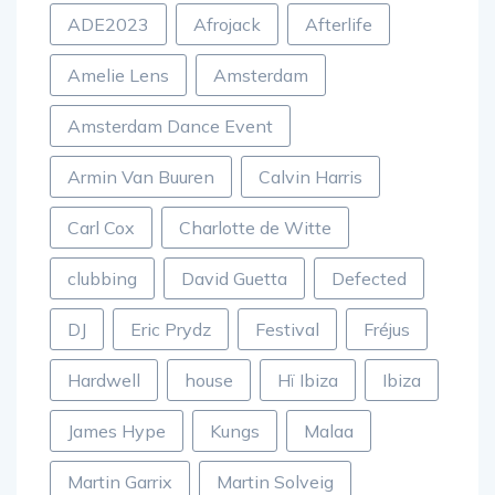
ADE2023
Afrojack
Afterlife
Amelie Lens
Amsterdam
Amsterdam Dance Event
Armin Van Buuren
Calvin Harris
Carl Cox
Charlotte de Witte
clubbing
David Guetta
Defected
DJ
Eric Prydz
Festival
Fréjus
Hardwell
house
Hï Ibiza
Ibiza
James Hype
Kungs
Malaa
Martin Garrix
Martin Solveig