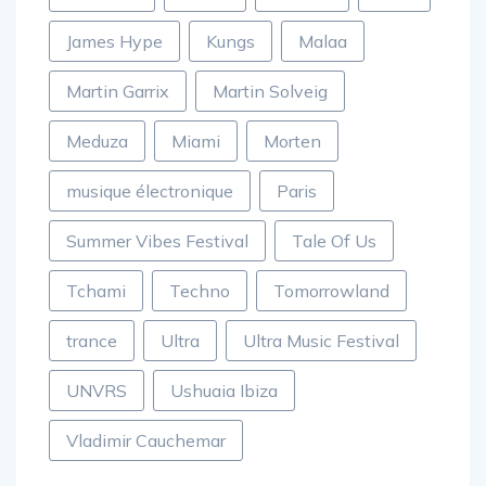
James Hype
Kungs
Malaa
Martin Garrix
Martin Solveig
Meduza
Miami
Morten
musique électronique
Paris
Summer Vibes Festival
Tale Of Us
Tchami
Techno
Tomorrowland
trance
Ultra
Ultra Music Festival
UNVRS
Ushuaia Ibiza
Vladimir Cauchemar