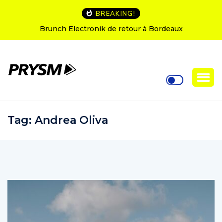
BREAKING!
L’Amnesia Ibiza fête ses 50 ans : le programme des
soirées d’ouverture
Tag:
Andrea Oliva