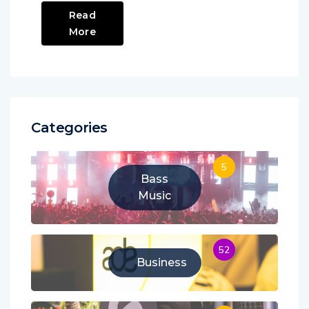
Read
More
Categories
5
Bass
Music
52
Business