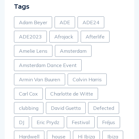
Tags
Adam Beyer
ADE
ADE24
ADE2023
Afrojack
Afterlife
Amelie Lens
Amsterdam
Amsterdam Dance Event
Armin Van Buuren
Calvin Harris
Carl Cox
Charlotte de Witte
clubbing
David Guetta
Defected
DJ
Eric Prydz
Festival
Fréjus
Hardwell
house
Hï Ibiza
Ibiza