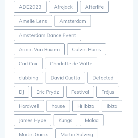
ADE2023
Afrojack
Afterlife
Amelie Lens
Amsterdam
Amsterdam Dance Event
Armin Van Buuren
Calvin Harris
Carl Cox
Charlotte de Witte
clubbing
David Guetta
Defected
DJ
Eric Prydz
Festival
Fréjus
Hardwell
house
Hï Ibiza
Ibiza
James Hype
Kungs
Malaa
Martin Garrix
Martin Solveig