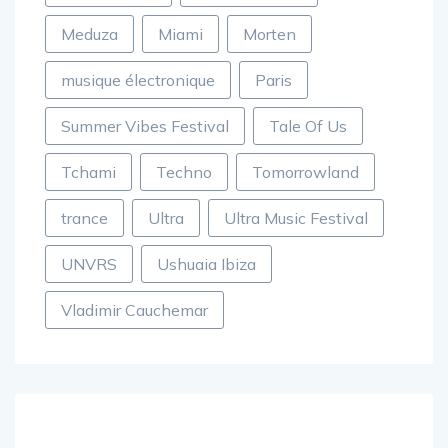
Meduza
Miami
Morten
musique électronique
Paris
Summer Vibes Festival
Tale Of Us
Tchami
Techno
Tomorrowland
trance
Ultra
Ultra Music Festival
UNVRS
Ushuaia Ibiza
Vladimir Cauchemar