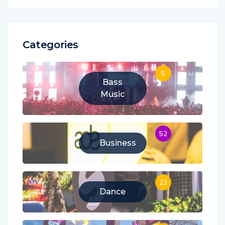
Categories
5
Bass
Music
52
Business
23
Dance