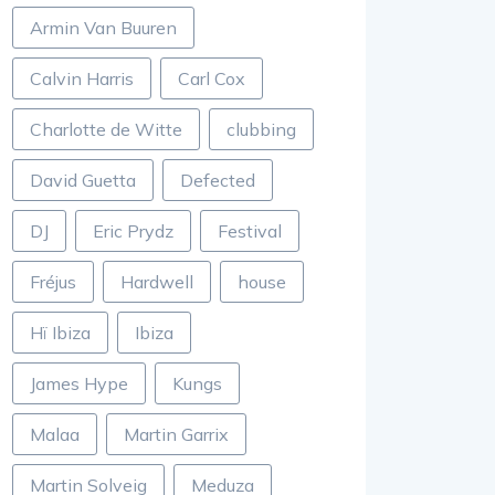
Armin Van Buuren
Calvin Harris
Carl Cox
Charlotte de Witte
clubbing
David Guetta
Defected
DJ
Eric Prydz
Festival
Fréjus
Hardwell
house
Hï Ibiza
Ibiza
James Hype
Kungs
Malaa
Martin Garrix
Martin Solveig
Meduza