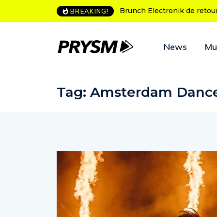
h Electronik de retour à Bordeaux
L’Amnesia Ibiza fête ses 50 
BREAKING!
programme des soirées d’o
News
Mu
Tag:
Amsterdam Dance 