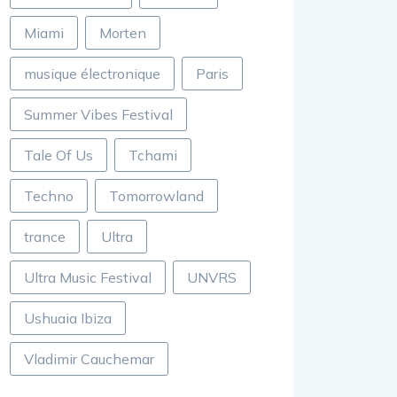
Miami
Morten
musique électronique
Paris
Summer Vibes Festival
Tale Of Us
Tchami
Techno
Tomorrowland
trance
Ultra
Ultra Music Festival
UNVRS
Ushuaia Ibiza
Vladimir Cauchemar