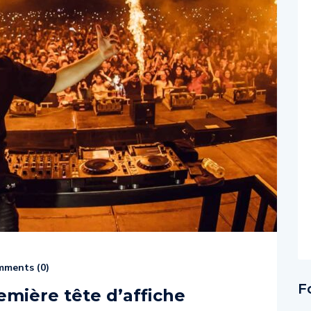
ments (
0
)
F
remière tête d’affiche