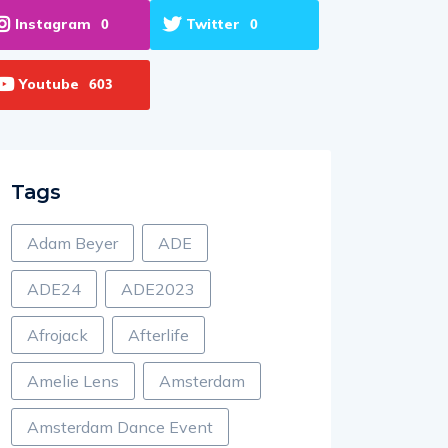
Instagram
Twitter
0
0
Youtube
603
Tags
Adam Beyer
ADE
ADE24
ADE2023
Afrojack
Afterlife
Amelie Lens
Amsterdam
Amsterdam Dance Event