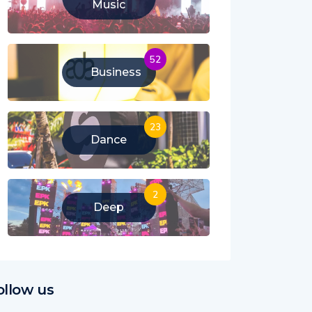
Music
52
Business
23
Dance
2
Deep
ollow us