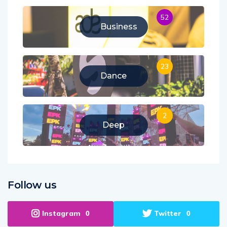
52
Business
23
Dance
2
Deep
Follow us
Instagram
Twitter
0
0