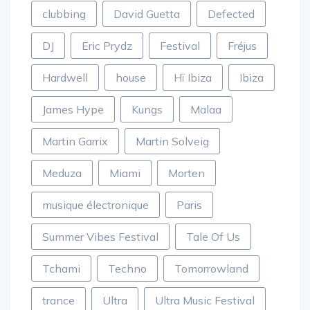
clubbing
David Guetta
Defected
DJ
Eric Prydz
Festival
Fréjus
Hardwell
house
Hï Ibiza
Ibiza
James Hype
Kungs
Malaa
Martin Garrix
Martin Solveig
Meduza
Miami
Morten
musique électronique
Paris
Summer Vibes Festival
Tale Of Us
Tchami
Techno
Tomorrowland