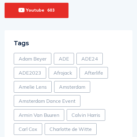
Youtube
603
Tags
Adam Beyer
ADE
ADE24
ADE2023
Afrojack
Afterlife
Amelie Lens
Amsterdam
Amsterdam Dance Event
Armin Van Buuren
Calvin Harris
Carl Cox
Charlotte de Witte