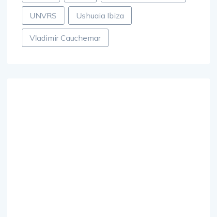
trance
Ultra
Ultra Music Festival
UNVRS
Ushuaia Ibiza
Vladimir Cauchemar