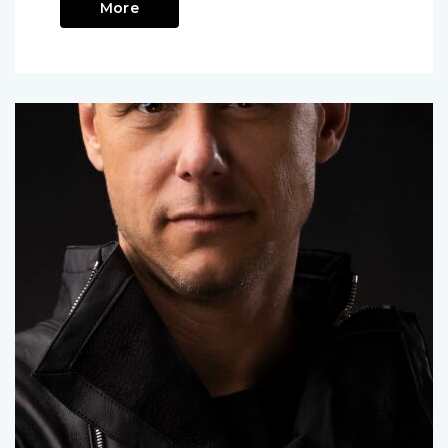
Read
More