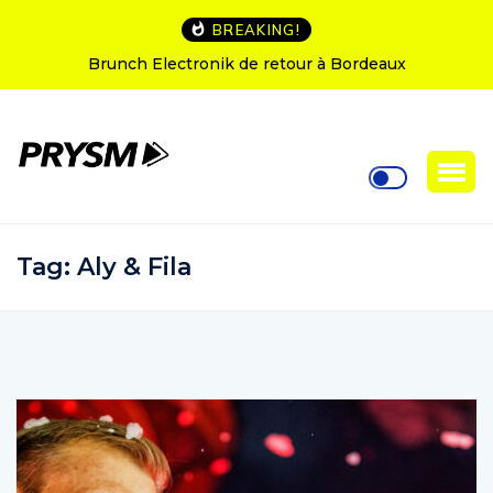
BREAKING!
L’Amnesia Ibiza fête ses 50 ans : le programme des
soirées d’ouverture
Tag:
Aly & Fila