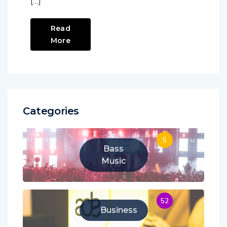
[…]
Read
More
Categories
5
Bass
Music
52
Business