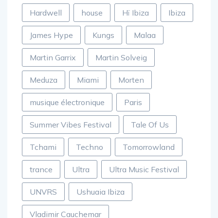
DJ
Eric Prydz
Festival
Fréjus
Hardwell
house
Hï Ibiza
Ibiza
James Hype
Kungs
Malaa
Martin Garrix
Martin Solveig
Meduza
Miami
Morten
musique électronique
Paris
Summer Vibes Festival
Tale Of Us
Tchami
Techno
Tomorrowland
trance
Ultra
Ultra Music Festival
UNVRS
Ushuaia Ibiza