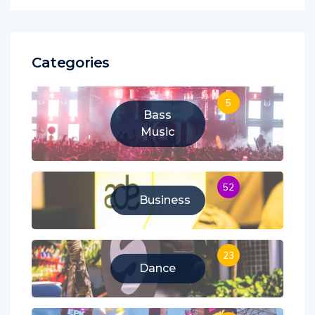
Categories
5
Bass
Music
52
Business
23
Dance