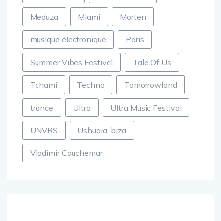
Meduza
Miami
Morten
musique électronique
Paris
Summer Vibes Festival
Tale Of Us
Tchami
Techno
Tomorrowland
trance
Ultra
Ultra Music Festival
UNVRS
Ushuaia Ibiza
Vladimir Cauchemar