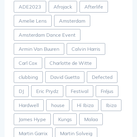
ADE2023
Afrojack
Afterlife
Amelie Lens
Amsterdam
Amsterdam Dance Event
Armin Van Buuren
Calvin Harris
Carl Cox
Charlotte de Witte
clubbing
David Guetta
Defected
DJ
Eric Prydz
Festival
Fréjus
Hardwell
house
Hï Ibiza
Ibiza
James Hype
Kungs
Malaa
Martin Garrix
Martin Solveig