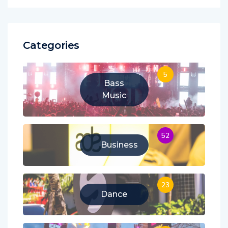
Categories
5
Bass
Music
52
Business
23
Dance