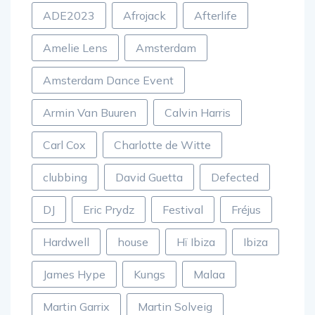
ADE2023
Afrojack
Afterlife
Amelie Lens
Amsterdam
Amsterdam Dance Event
Armin Van Buuren
Calvin Harris
Carl Cox
Charlotte de Witte
clubbing
David Guetta
Defected
DJ
Eric Prydz
Festival
Fréjus
Hardwell
house
Hï Ibiza
Ibiza
James Hype
Kungs
Malaa
Martin Garrix
Martin Solveig