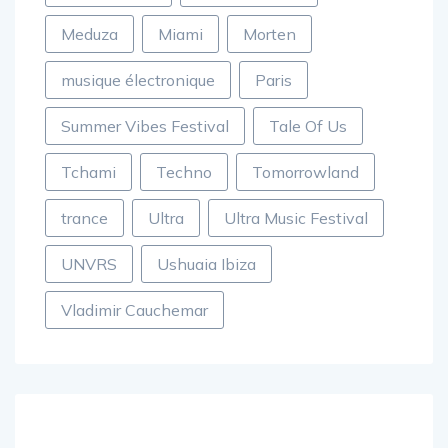
Meduza
Miami
Morten
musique électronique
Paris
Summer Vibes Festival
Tale Of Us
Tchami
Techno
Tomorrowland
trance
Ultra
Ultra Music Festival
UNVRS
Ushuaia Ibiza
Vladimir Cauchemar