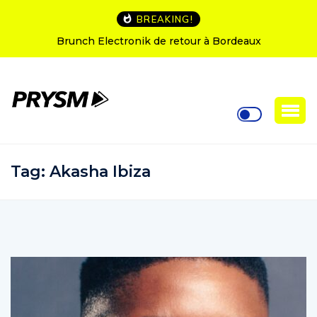
BREAKING!
runch Electronik de retour à Bordeaux
L’Amnesia I
Tag:
Akasha Ibiza