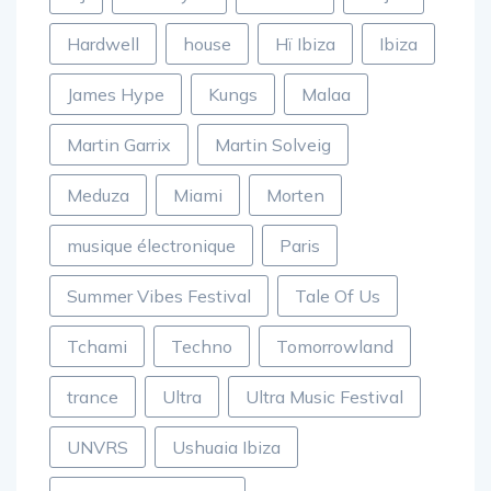
Hardwell
house
Hï Ibiza
Ibiza
James Hype
Kungs
Malaa
Martin Garrix
Martin Solveig
Meduza
Miami
Morten
musique électronique
Paris
Summer Vibes Festival
Tale Of Us
Tchami
Techno
Tomorrowland
trance
Ultra
Ultra Music Festival
UNVRS
Ushuaia Ibiza