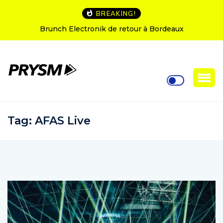
BREAKING!
L’Amnesia Ibiza fête ses 50 ans : le programme des
soirées d’ouverture
Tag:
AFAS Live