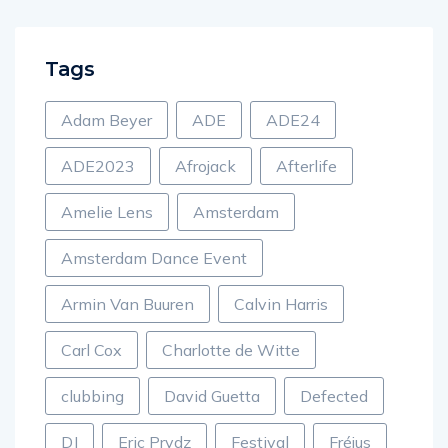
Tags
Adam Beyer
ADE
ADE24
ADE2023
Afrojack
Afterlife
Amelie Lens
Amsterdam
Amsterdam Dance Event
Armin Van Buuren
Calvin Harris
Carl Cox
Charlotte de Witte
clubbing
David Guetta
Defected
DJ
Eric Prydz
Festival
Fréjus