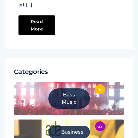
art […]
Read
More
Categories
5
Bass
Music
52
Business