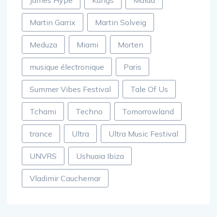
James Hype
Kungs
Malaa
Martin Garrix
Martin Solveig
Meduza
Miami
Morten
musique électronique
Paris
Summer Vibes Festival
Tale Of Us
Tchami
Techno
Tomorrowland
trance
Ultra
Ultra Music Festival
UNVRS
Ushuaia Ibiza
Vladimir Cauchemar