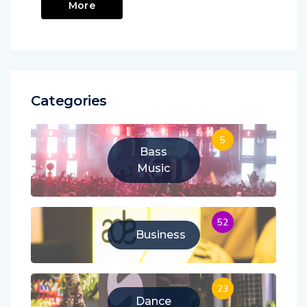
More
Categories
5
Bass
Music
52
Business
23
Dance