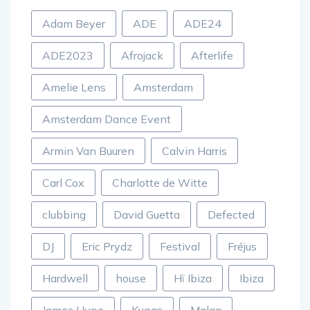
Adam Beyer
ADE
ADE24
ADE2023
Afrojack
Afterlife
Amelie Lens
Amsterdam
Amsterdam Dance Event
Armin Van Buuren
Calvin Harris
Carl Cox
Charlotte de Witte
clubbing
David Guetta
Defected
DJ
Eric Prydz
Festival
Fréjus
Hardwell
house
Hï Ibiza
Ibiza