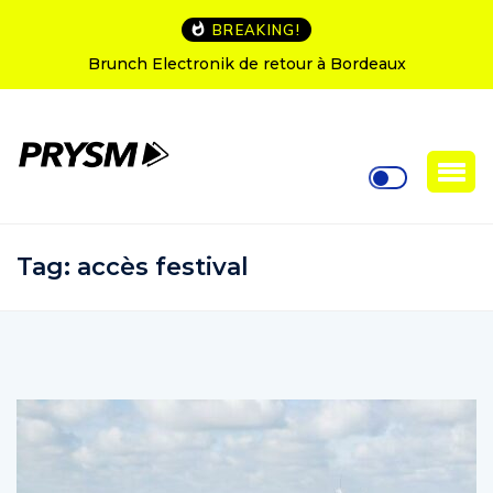
BREAKING!
aux
L’Amnesia Ibiza fête ses 50 ans : le programm
soirées d’ouverture
Tag:
accès festival