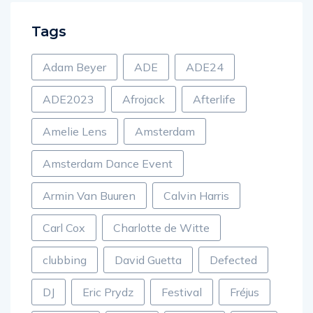
Tags
Adam Beyer
ADE
ADE24
ADE2023
Afrojack
Afterlife
Amelie Lens
Amsterdam
Amsterdam Dance Event
Armin Van Buuren
Calvin Harris
Carl Cox
Charlotte de Witte
clubbing
David Guetta
Defected
DJ
Eric Prydz
Festival
Fréjus