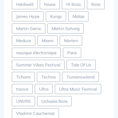
Hardwell
house
Hï Ibiza
Ibiza
James Hype
Kungs
Malaa
Martin Garrix
Martin Solveig
Meduza
Miami
Morten
musique électronique
Paris
Summer Vibes Festival
Tale Of Us
Tchami
Techno
Tomorrowland
trance
Ultra
Ultra Music Festival
UNVRS
Ushuaia Ibiza
Vladimir Cauchemar