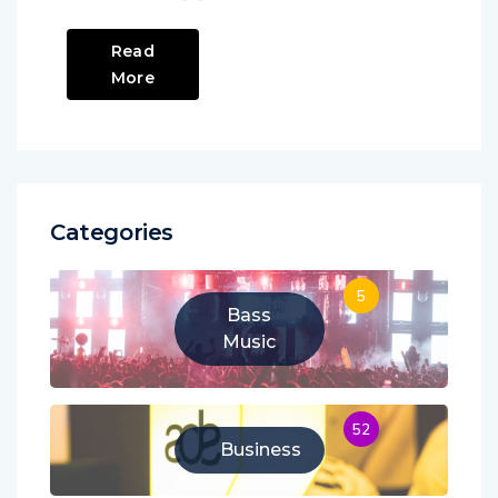
Read
More
Categories
5
Bass
Music
52
Business