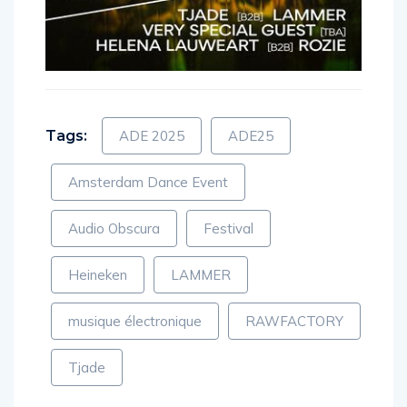
Tags:
ADE 2025
ADE25
Amsterdam Dance Event
Audio Obscura
Festival
Heineken
LAMMER
musique électronique
RAWFACTORY
Tjade