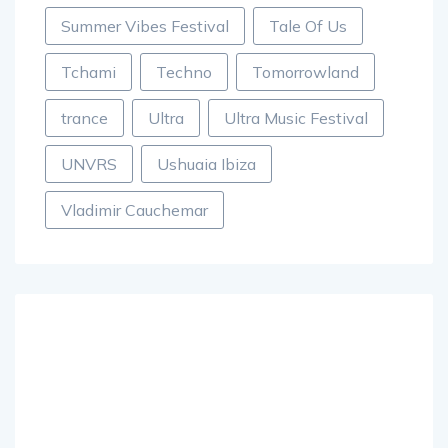
musique électronique
Paris
Summer Vibes Festival
Tale Of Us
Tchami
Techno
Tomorrowland
trance
Ultra
Ultra Music Festival
UNVRS
Ushuaia Ibiza
Vladimir Cauchemar