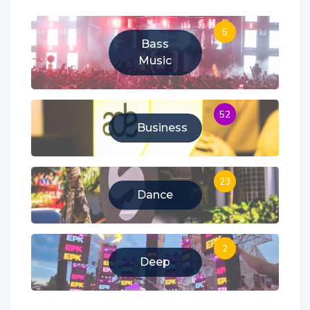
Categories
5
Bass
Music
52
Business
23
Dance
2
Deep