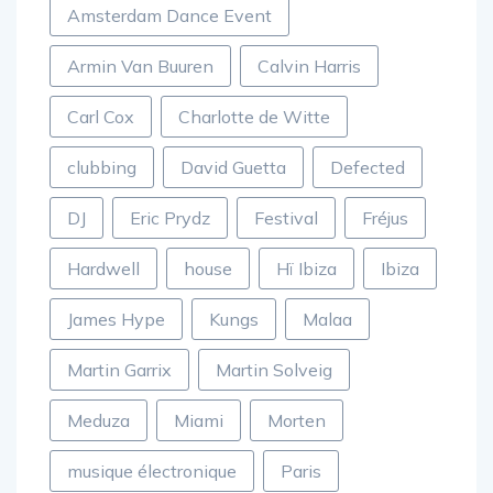
Amsterdam Dance Event
Armin Van Buuren
Calvin Harris
Carl Cox
Charlotte de Witte
clubbing
David Guetta
Defected
DJ
Eric Prydz
Festival
Fréjus
Hardwell
house
Hï Ibiza
Ibiza
James Hype
Kungs
Malaa
Martin Garrix
Martin Solveig
Meduza
Miami
Morten