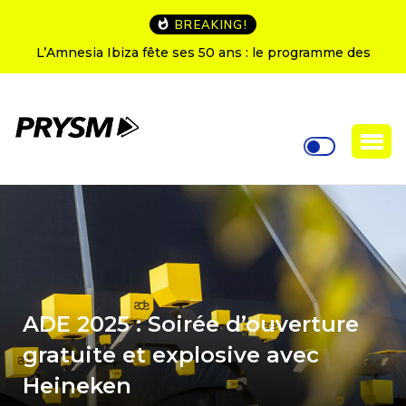
BREAKING!
L’Amnesia Ibiza fête ses 50 ans : le programme des
soirées d’ouverture
ADE 2025 : Soirée d’ouverture
gratuite et explosive avec
Heineken