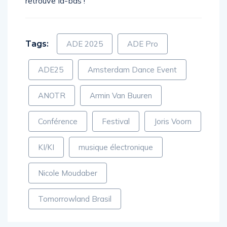
retrouve là-bas !
Tags:
ADE 2025
ADE Pro
ADE25
Amsterdam Dance Event
ANOTR
Armin Van Buuren
Conférence
Festival
Joris Voorn
KI/KI
musique électronique
Nicole Moudaber
Tomorrowland Brasil