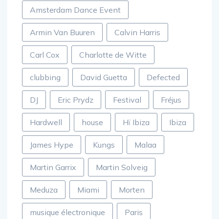
Amsterdam Dance Event
Armin Van Buuren
Calvin Harris
Carl Cox
Charlotte de Witte
clubbing
David Guetta
Defected
DJ
Eric Prydz
Festival
Fréjus
Hardwell
house
Hï Ibiza
Ibiza
James Hype
Kungs
Malaa
Martin Garrix
Martin Solveig
Meduza
Miami
Morten