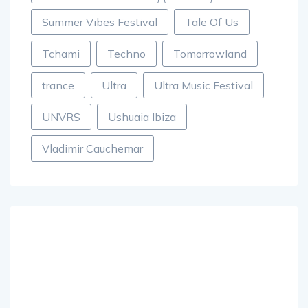
musique électronique
Paris
Summer Vibes Festival
Tale Of Us
Tchami
Techno
Tomorrowland
trance
Ultra
Ultra Music Festival
UNVRS
Ushuaia Ibiza
Vladimir Cauchemar