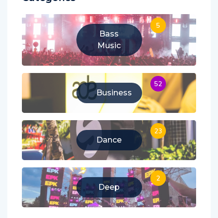
Categories
5
Bass
Music
52
Business
23
Dance
2
Deep