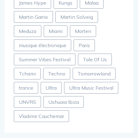
James Hype
Kungs
Malaa
Martin Garrix
Martin Solveig
Meduza
Miami
Morten
musique électronique
Paris
Summer Vibes Festival
Tale Of Us
Tchami
Techno
Tomorrowland
trance
Ultra
Ultra Music Festival
UNVRS
Ushuaia Ibiza
Vladimir Cauchemar