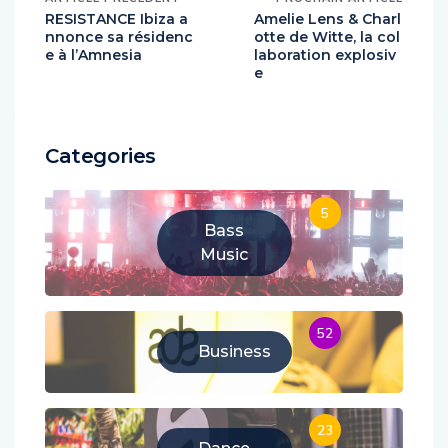
RESISTANCE Ibiza a
Amelie Lens & Charl
nnonce sa résidenc
otte de Witte, la col
e à l’Amnesia
laboration explosiv
e
Categories
5
Bass
Music
52
Business
23