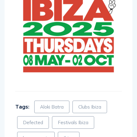
Tags:
Aloki Batra
Clubs Ibiza
Defected
Festivals Ibiza