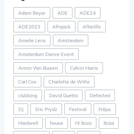
Adam Beyer
ADE
ADE24
ADE2023
Afrojack
Afterlife
Amelie Lens
Amsterdam
Amsterdam Dance Event
Armin Van Buuren
Calvin Harris
Carl Cox
Charlotte de Witte
clubbing
David Guetta
Defected
DJ
Eric Prydz
Festival
Fréjus
Hardwell
house
Hï Ibiza
Ibiza