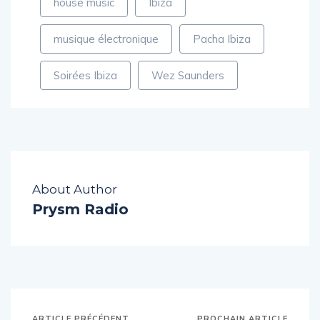
house music
Ibiza
musique électronique
Pacha Ibiza
Soirées Ibiza
Wez Saunders
About Author
Prysm Radio
ARTICLE PRÉCÉDENT
PROCHAIN ARTICLE