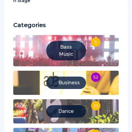
des infos sur la Mai
er la marque Space
n Stage
Categories
5
Bass
Music
52
Business
23
Dance