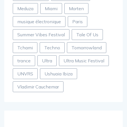
Martin Garrix
Martin Solveig
Meduza
Miami
Morten
musique électronique
Paris
Summer Vibes Festival
Tale Of Us
Tchami
Techno
Tomorrowland
trance
Ultra
Ultra Music Festival
UNVRS
Ushuaia Ibiza
Vladimir Cauchemar