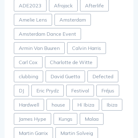
ADE2023
Afrojack
Afterlife
Amelie Lens
Amsterdam
Amsterdam Dance Event
Armin Van Buuren
Calvin Harris
Carl Cox
Charlotte de Witte
clubbing
David Guetta
Defected
DJ
Eric Prydz
Festival
Fréjus
Hardwell
house
Hï Ibiza
Ibiza
James Hype
Kungs
Malaa