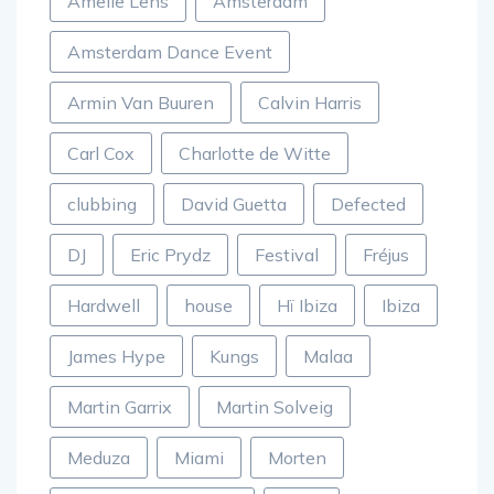
Amelie Lens
Amsterdam
Amsterdam Dance Event
Armin Van Buuren
Calvin Harris
Carl Cox
Charlotte de Witte
clubbing
David Guetta
Defected
DJ
Eric Prydz
Festival
Fréjus
Hardwell
house
Hï Ibiza
Ibiza
James Hype
Kungs
Malaa
Martin Garrix
Martin Solveig
Meduza
Miami
Morten