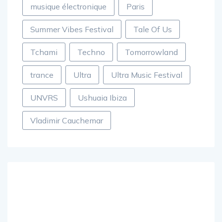
musique électronique
Paris
Summer Vibes Festival
Tale Of Us
Tchami
Techno
Tomorrowland
trance
Ultra
Ultra Music Festival
UNVRS
Ushuaia Ibiza
Vladimir Cauchemar