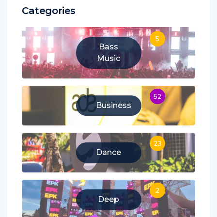
Categories
5
Bass
Music
52
Business
23
Dance
2
Deep